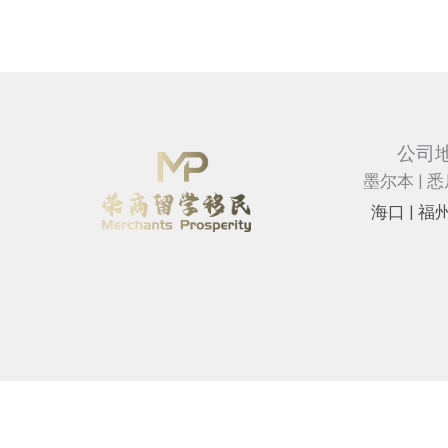
公司
墨尔本 | 悉
海⼝ |
福州