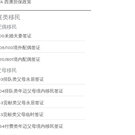
WA 西澳担保政策
庭类移民
配偶移民
300未婚夫妻签证
09/100境外配偶签证
20/801境内配偶签证
父母移民
103排队类父母永居签证
804排队类年迈父母境内移民签证
143贡献类父母永居签证
173贡献类父母临时签证
864付费类年迈父母境内移民签证