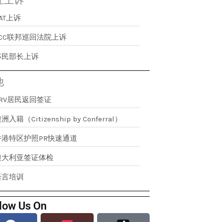
证上诉
AT上诉
FCC联邦巡回法院上诉
移民部长上诉
他
RRV居民返回签证
洲入籍（Citizenship by Conferral）
香港特区护照PR快速通道
澳大利亚签证体检
语言培训
low Us On
Facebook