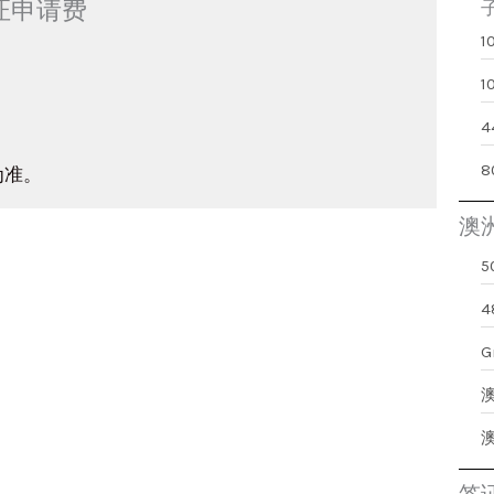
证申请费
为准。
澳
G