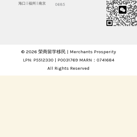
海⼝ |
福州 | 南京
0685
© 2026 荣商留学移民 | Merchants Prosperity
LPN: P5512330 | P0031769 MARN：0741684
All Rights Reserved