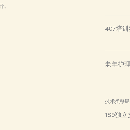
异。
407培
老年护
技术类移民
189独