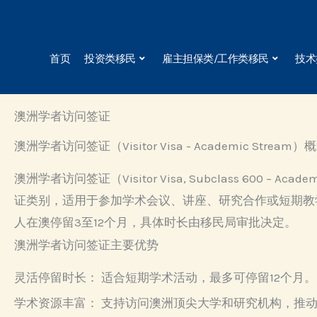
Skip
to
content
首页
投资类移民
雇主担保类/工作类移民
技术
澳洲学者访问签证
澳洲学者访问签证（Visitor Visa - Academic Stream）
澳洲学者访问签证（Visitor Visa, Subclass 600 – 
证类别，适用于参加学术会议、讲座、研究合作或短期教
人在澳停留3至12个月，具体时长由移民局审批决定。
澳洲学者访问签证主要优势
灵活停留时长： 适合短期学术活动，最多可停留12个月。
学术资源丰富： 支持访问澳洲顶尖大学和研究机构，推