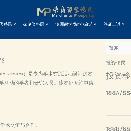
类移民
家庭类移民
澳洲留学/游学/旅游
签证上诉
概述
投资移民
Academic Stream）是专为学术交流活动设计的签
投资移
学活动的学者和研究人员。该签证允许申请
188A/
动学术交流与合作。
188B/