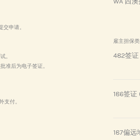
WA 西
并提交申请。
。
雇主担保类
。
482签证
面试。
证批准后为电子签证。
186签证
外支付。
187偏