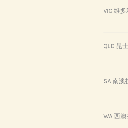
VIC 
QLD 
SA 南
WA 西