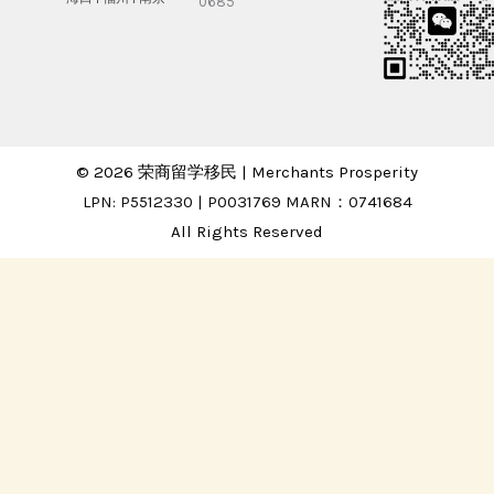
0685
© 2026 荣商留学移民 | Merchants Prosperity
LPN: P5512330 | P0031769 MARN：0741684
All Rights Reserved