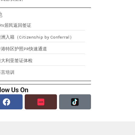
他
RRV居民返回签证
洲入籍（Citizenship by Conferral）
香港特区护照PR快速通道
澳大利亚签证体检
语言培训
low Us On
Facebook