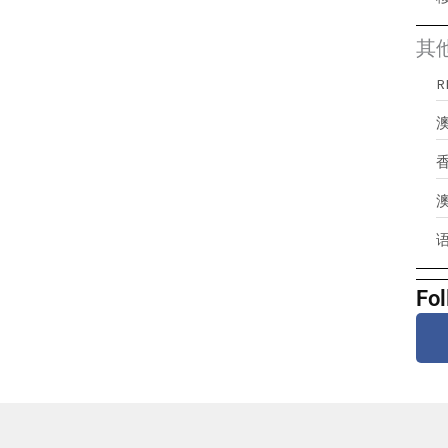
其
澳
Fol