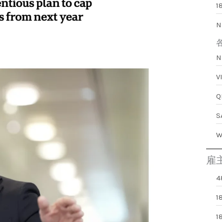
1
N
雇
4
1