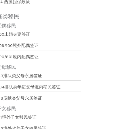
WA 西澳担保政策
庭类移民
配偶移民
300未婚夫妻签证
09/100境外配偶签证
20/801境内配偶签证
父母移民
103排队类父母永居签证
804排队类年迈父母境内移民签证
143贡献类父母永居签证
子女移民
101境外子女移民签证
102境外收养子女移民签证