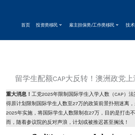
Skip
to
content
首页
投资类移民
雇主担保类/工作类移民
技术
留学生配额CAP大反转！澳洲政党
重大消息！
工党2025年限制国际学生入学人数（CAP
得原计划限制国际学生人数至27万的政策前景扑朔迷离
2025年实施，将国际学生人数限制在27万，目的是打
而，随着参议院的反对声浪，计划或被推迟甚至搁浅！