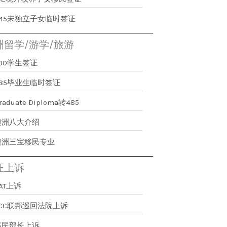
445未独立子女临时签证
洲留学/游学/旅游
500学生签证
485毕业生临时签证
raduate Diploma转485
澳洲八大介绍
澳洲三宝移民专业
证上诉
AT上诉
FCC联邦巡回法院上诉
移民部长上诉