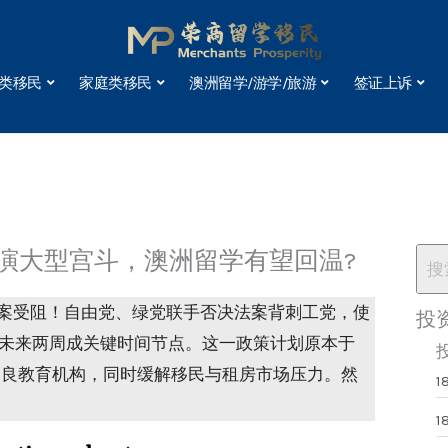
类移民
家庭类移民
澳洲留学/游学/旅游
签证上诉
上演大型宫斗，澳洲留学有望回温?
）法案受阻！自由党、绿党联手否决法案背刺工党，使
投
，未来两周成关键时间节点。这一政策计划原本于
击不良教育机构，同时缓解移民与租房市场压力。然
1
1