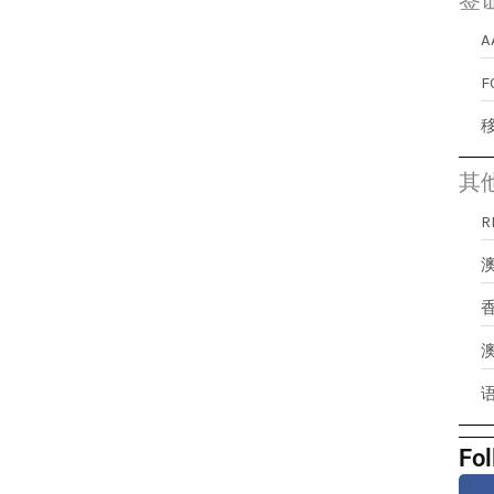
签
A
其
澳
Fol