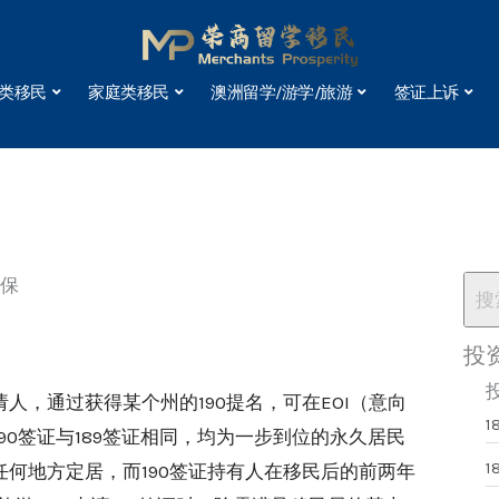
类移民
家庭类移民
澳洲留学/游学/旅游
签证上诉
担保
投
人，通过获得某个州的190提名，可在EOI（意向
1
90签证与189签证相同，均为一步到位的永久居民
1
任何地方定居，而190签证持有人在移民后的前两年