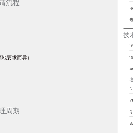
申请流程
技
/领地要求而异）
1
审理周期