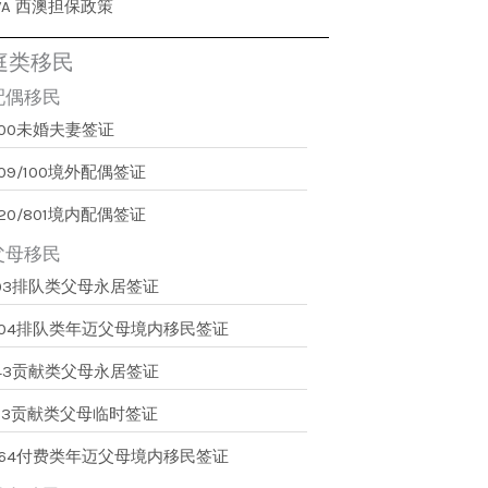
WA 西澳担保政策
庭类移民
配偶移民
300未婚夫妻签证
09/100境外配偶签证
20/801境内配偶签证
父母移民
103排队类父母永居签证
804排队类年迈父母境内移民签证
143贡献类父母永居签证
173贡献类父母临时签证
864付费类年迈父母境内移民签证