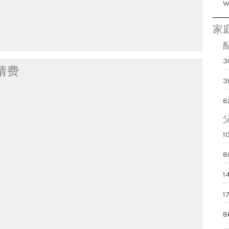
家
请费
3
8