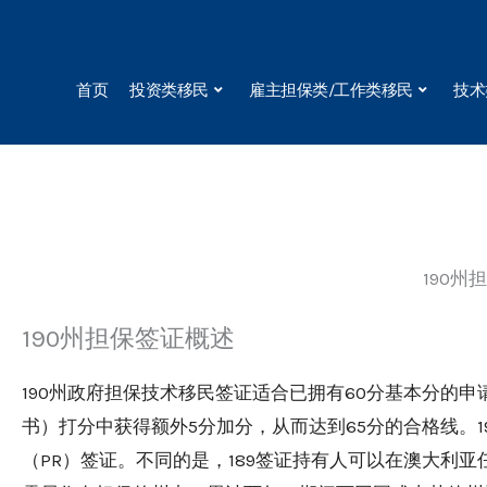
Skip
to
content
首页
投资类移民
雇主担保类/工作类移民
技术
190州
190州担保签证概述
190州政府担保技术移民签证适合已拥有60分基本分的申请
书）打分中获得额外5分加分，从而达到65分的合格线。1
（PR）签证。不同的是，189签证持有人可以在澳大利亚