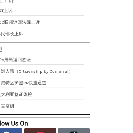
证上诉
AT上诉
FCC联邦巡回法院上诉
移民部长上诉
他
RRV居民返回签证
洲入籍（Citizenship by Conferral）
香港特区护照PR快速通道
澳大利亚签证体检
语言培训
low Us On
Facebook