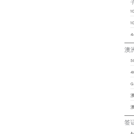
澳
G
签
A