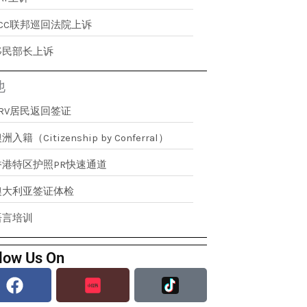
FCC联邦巡回法院上诉
移民部长上诉
他
RRV居民返回签证
洲入籍（Citizenship by Conferral）
香港特区护照PR快速通道
澳大利亚签证体检
语言培训
low Us On
Facebook