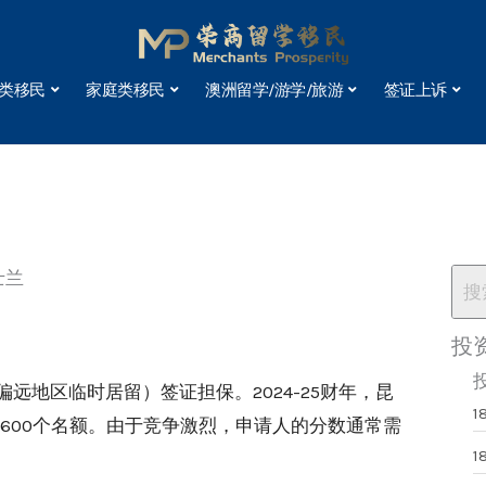
类移民
家庭类移民
澳洲留学/游学/旅游
签证上诉
士兰
投
偏远地区临时居留）签证担保。2024-25财年，昆
1
各分配600个名额。由于竞争激烈，申请人的分数通常需
1