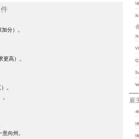
1
条件
N
担保加分）。
求更高）。
区）。
）。
雇
4
程
1
唯一意向州。