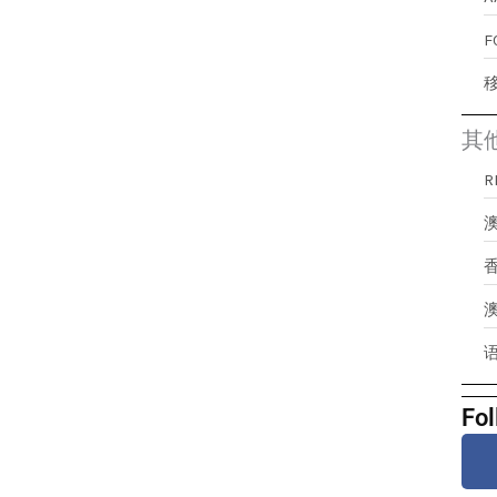
其
澳
Fol