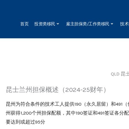
Skip
to
content
首页
投资类移民
雇主担保类/工作类移民
技术
QLD 昆
昆士兰州担保概述（2024-25财年）
昆州为符合条件的技术工人提供190（永久居留）和491（
州获得1,200个州担保配额，其中190签证和491签证
要达到或超过95分​