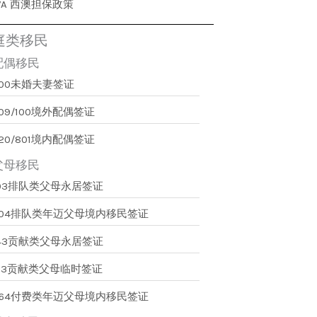
WA 西澳担保政策
庭类移民
配偶移民
300未婚夫妻签证
09/100境外配偶签证
20/801境内配偶签证
父母移民
103排队类父母永居签证
804排队类年迈父母境内移民签证
143贡献类父母永居签证
173贡献类父母临时签证
864付费类年迈父母境内移民签证