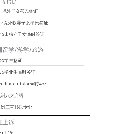
子女移民
101境外子女移民签证
102境外收养子女移民签证
445未独立子女临时签证
洲留学/游学/旅游
500学生签证
485毕业生临时签证
raduate Diploma转485
澳洲八大介绍
澳洲三宝移民专业
证上诉
AT上诉