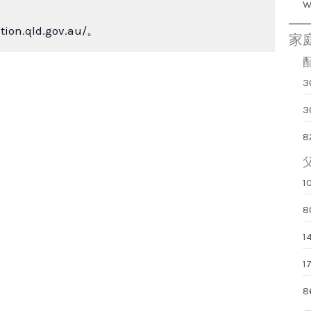
ation.qld.gov.au/。
家
3
8