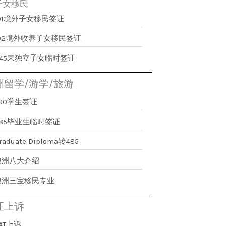
子女移民
101境外子女移民签证
102境外收养子女移民签证
445未独立子女临时签证
洲留学/游学/旅游
500学生签证
485毕业生临时签证
raduate Diploma转485
澳洲八大介绍
澳洲三宝移民专业
证上诉
AT上诉