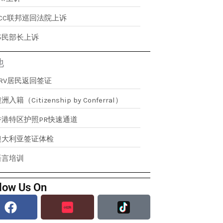
FCC联邦巡回法院上诉
移民部长上诉
他
RRV居民返回签证
洲入籍（Citizenship by Conferral）
香港特区护照PR快速通道
澳大利亚签证体检
语言培训
low Us On
Facebook