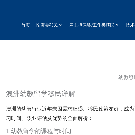
Skip
to
content
首页
投资类移民
雇主担保类/工作类移民
技术
幼教移
澳洲幼教留学移民详解
澳洲的幼教行业近年来因需求旺盛、移民政策友好，成为
习时间、职业评估及优势的全面解析：
1. 幼教留学的课程与时间