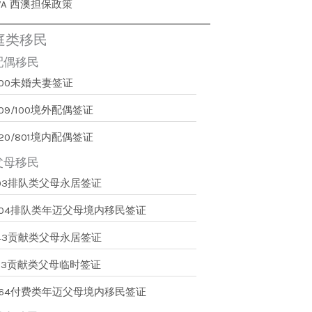
WA 西澳担保政策
庭类移民
配偶移民
300未婚夫妻签证
09/100境外配偶签证
20/801境内配偶签证
父母移民
103排队类父母永居签证
804排队类年迈父母境内移民签证
143贡献类父母永居签证
173贡献类父母临时签证
864付费类年迈父母境内移民签证