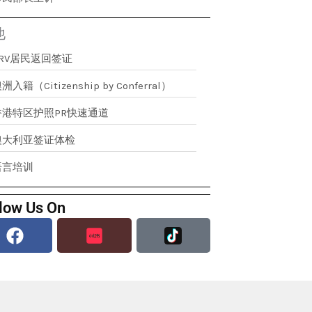
他
RRV居民返回签证
洲入籍（Citizenship by Conferral）
香港特区护照PR快速通道
澳大利亚签证体检
语言培训
low Us On
Facebook