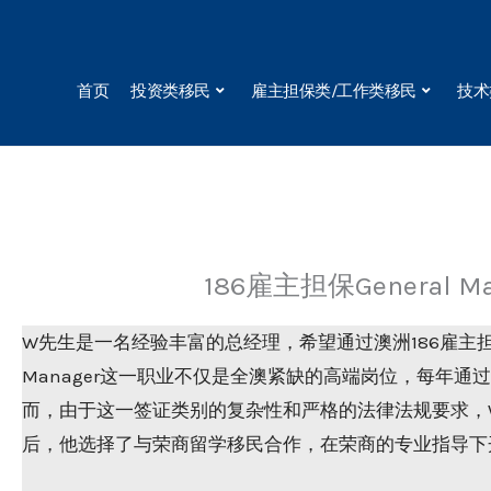
Skip
to
content
首页
投资类移民
雇主担保类/工作类移民
技术
186雇主担保General 
W先生是一名经验丰富的总经理，希望通过澳洲186雇主担保
Manager这一职业不仅是全澳紧缺的高端岗位，每年通
而，由于这一签证类别的复杂性和严格的法律法规要求，
后，他选择了与荣商留学移民合作，在荣商的专业指导下