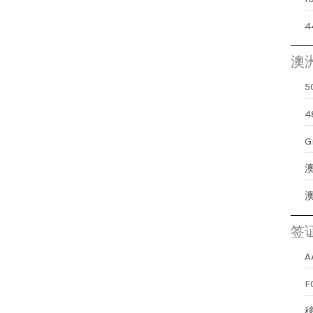
澳
G
签
A