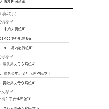
WA 西澳担保政策
庭类移民
配偶移民
300未婚夫妻签证
09/100境外配偶签证
20/801境内配偶签证
父母移民
103排队类父母永居签证
804排队类年迈父母境内移民签证
143贡献类父母永居签证
子女移民
101境外子女移民签证
102境外收养子女移民签证