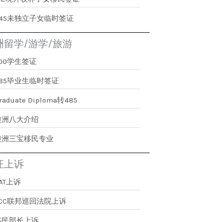
445未独立子女临时签证
洲留学/游学/旅游
500学生签证
485毕业生临时签证
raduate Diploma转485
澳洲八大介绍
澳洲三宝移民专业
证上诉
AT上诉
FCC联邦巡回法院上诉
移民部长上诉