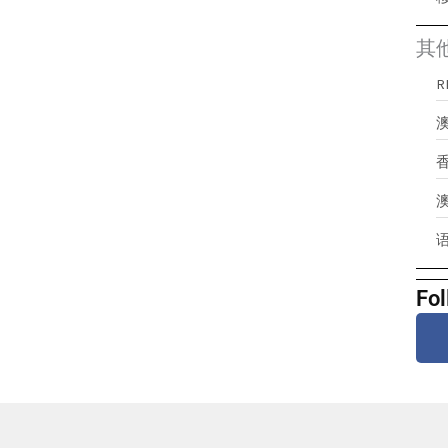
其
澳
Fol