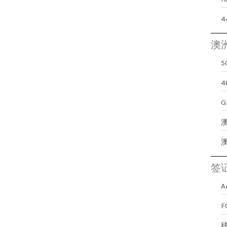
澳
G
签
A