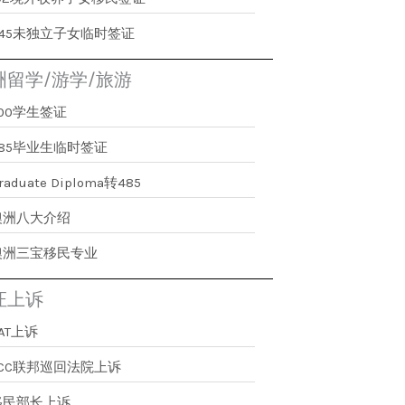
445未独立子女临时签证
洲留学/游学/旅游
500学生签证
485毕业生临时签证
raduate Diploma转485
澳洲八大介绍
澳洲三宝移民专业
证上诉
AT上诉
FCC联邦巡回法院上诉
移民部长上诉