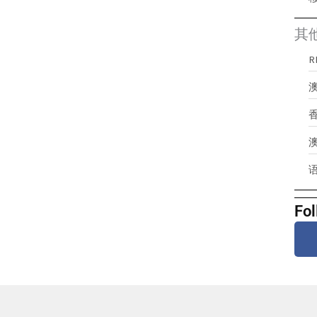
其
澳
Fol