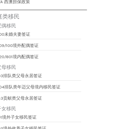
WA 西澳担保政策
庭类移民
配偶移民
300未婚夫妻签证
09/100境外配偶签证
20/801境内配偶签证
父母移民
103排队类父母永居签证
804排队类年迈父母境内移民签证
143贡献类父母永居签证
子女移民
101境外子女移民签证
102境外收养子女移民签证