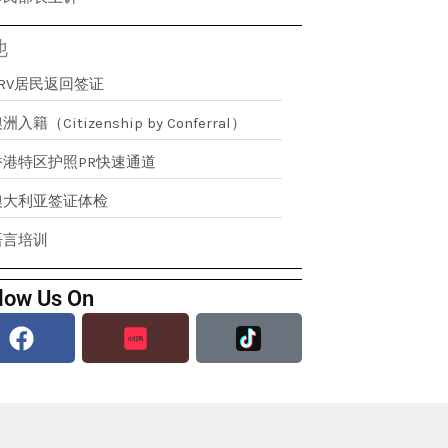
他
RRV居民返回签证
洲入籍（Citizenship by Conferral）
香港特区护照PR快速通道
澳大利亚签证体检
语言培训
low Us On
Facebook