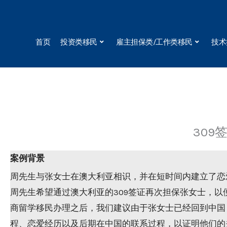
Skip
to
content
首页
投资类移民
雇主担保类/工作类移民
技术
309
案例背景
周先生与张女士在澳大利亚相识，并在短时间内建立了恋
周先生希望通过澳大利亚的309签证再次担保张女士，
商留学移民办理之后，我们建议由于张女士已经回到中国
程、恋爱经历以及后期在中国的联系过程，以证明他们的