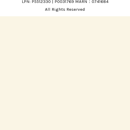
LPN: P5512330 | P0031769 MARN：0741684
All Rights Reserved