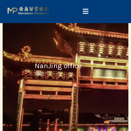
Skip
to
content
NanJing office
南京